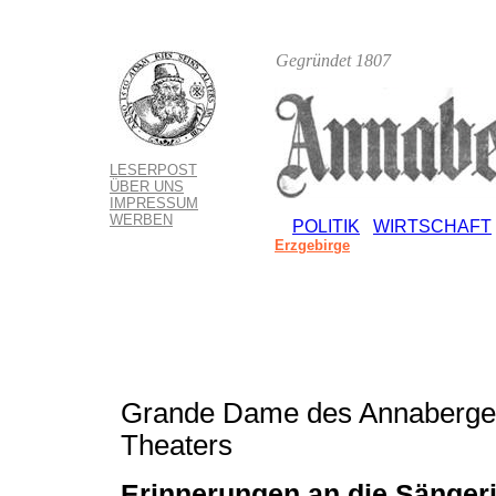
Gegründet 1807
LESERPOST
ÜBER UNS
IMPRESSUM
WERBEN
POLITIK
WIRTSCHAFT
Erzgebirge
Grande Dame des Annaberge
Theaters
Erinnerungen an die Sänger