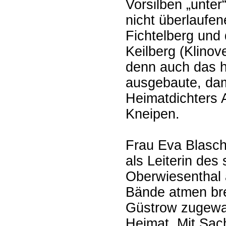
Vorsilben „unter
nicht überlaufe
Fichtelberg und
Keilberg (Klinov
denn auch das h
ausgebaute, dam
Heimatdichters 
Kneipen.
Frau Eva Blasch
als Leiterin de
Oberwiesenthal 
Bände atmen brei
Güstrow zugewa
Heimat. Mit Sac