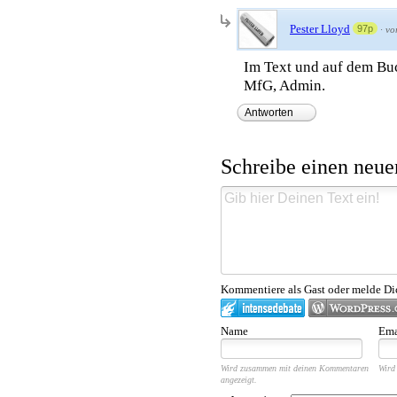
Pester Lloyd
97p
·
vo
Im Text und auf dem Buc
MfG, Admin.
Antworten
Schreibe einen neu
Kommentiere als Gast oder melde Di
Name
Ema
Wird zusammen mit deinen Kommentaren
Wird 
angezeigt.