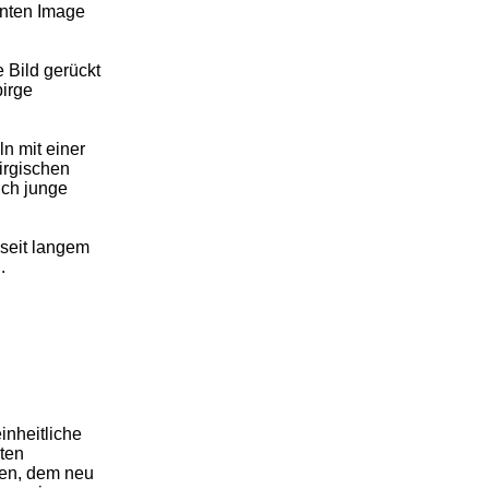
nnten Image
e Bild gerückt
birge
n mit einer
irgischen
uch junge
 seit langem
.
inheitliche
gten
len, dem neu