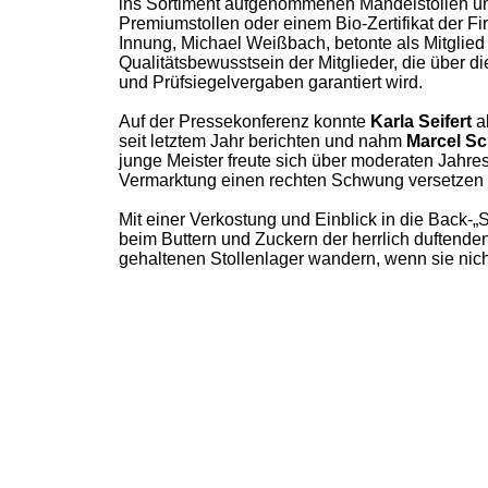
ins Sortiment aufgenommenen Mandelstollen un
Premiumstollen oder einem Bio-Zertifikat der F
Innung, Michael Weißbach, betonte als Mitglied
Qualitätsbewusstsein der Mitglieder, die über di
und Prüfsiegelvergaben garantiert wird.
Auf der Pressekonferenz konnte
Karla Seifert
al
seit letztem Jahr berichten und nahm
Marcel S
junge Meister freute sich über moderaten Jahre
Vermarktung einen rechten Schwung versetzen
Mit einer Verkostung und Einblick in die Back-
beim Buttern und Zuckern der herrlich duftenden 
gehaltenen Stollenlager wandern, wenn sie nich