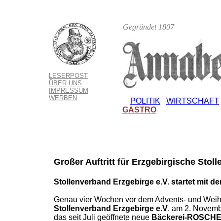
Gegründet 1807
LESERPOST
ÜBER UNS
IMPRESSUM
WERBEN
POLITIK
WIRTSCHAFT
GASTRO
Großer Auftritt für Erzgebirgische Stoll
Stollenverband Erzgebirge e.V. startet mit de
Genau vier Wochen vor dem Advents- und Weihna
Stollenverband Erzgebirge e.V
. am 2. Novemb
das seit Juli geöffnete neue
Bäckerei-ROSCH