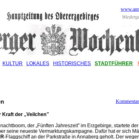
www.anna
Wiederg
KULTUR
LOKALES
HISTORISCHES
STADTFÜHRER
en
Kommentare
r Kraft der „Veilchen”
chtboom, der „Fünften Jahreszeit” im Erzgebirge, startete der
er seine neueste Vermarktungskampagne. Dafür hat er sich M
ER
-Flaggschiff an der Parkstraße in Annaberg geholt. Der wege