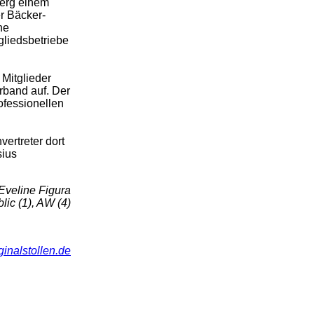
berg einem
r Bäcker-
he
gliedsbetriebe
Mitglieder
rband auf. Der
ofessionellen
ertreter dort
sius
Eveline Figura
lic (1), AW (4)
inalstollen.de