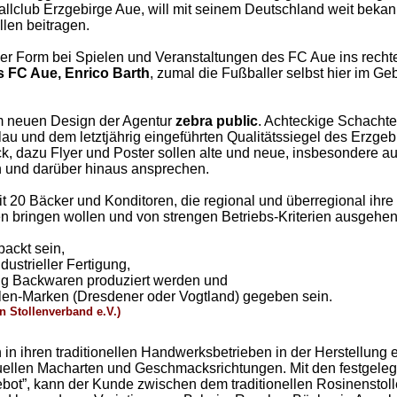
ballclub Erzgebirge Aue, will mit seinem Deutschland weit beka
len beitragen.
tiger Form bei Spielen und Veranstaltungen des FC Aue ins recht
s FC Aue, Enrico Barth
, zumal die Fußballer selbst hier im Ge
nem neuen Design der Agentur
zebra public
. Achteckige Schachtel
u und dem letztjährig eingeführten Qualitätssiegel des Erzgeb
k, dazu Flyer und Poster sollen alte und neue, insbesondere a
 und darüber hinaus ansprechen.
 20 Bäcker und Konditoren, die regional und überregional ihre
 bringen wollen und von strengen Betriebs-Kriterien ausgehen
ackt sein,
dustrieller Fertigung,
ig Backwaren produziert werden und
llen-Marken (Dresdener oder Vogtland) gegeben sein.
in Stollenverband e.V.)
 in ihren traditionellen Handwerksbetrieben in der Herstellung e
viduellen Macharten und Geschmacksrichtungen. Mit den festgele
ebot”, kann der Kunde zwischen dem traditionellen Rosinenstol