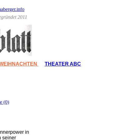
berger.info
egründet 2011
WEIHNACHTEN
THEATER ABC
 (0)
ännerpower in
n seiner