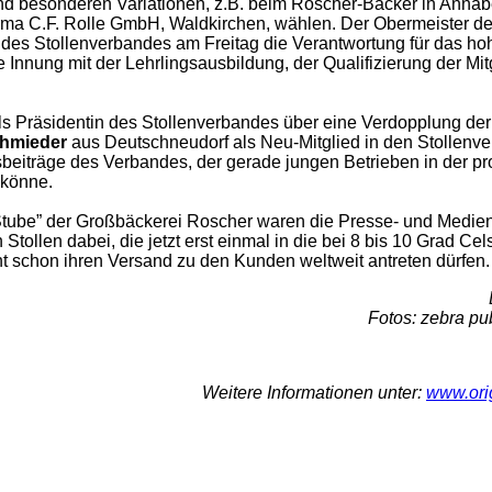
d besonderen Variationen, z.B. beim Roscher-Bäcker in Anna
irma C.F. Rolle GmbH, Waldkirchen, wählen. Der Obermeister de
 des Stollenverbandes am Freitag die Verantwortung für das ho
e Innung mit der Lehrlingsausbildung, der Qualifizierung der Mit
s Präsidentin des Stollenverbandes über eine Verdopplung der 
chmieder
aus Deutschneudorf als Neu-Mitglied in den Stollenve
sbeiträge des Verbandes, der gerade jungen Betrieben in der pr
 könne.
„Stube” der Großbäckerei Roscher waren die Presse- und Medienv
Stollen dabei, die jetzt erst einmal in die bei 8 bis 10 Grad Cel
t schon ihren Versand zu den Kunden weltweit antreten dürfen.
Fotos: zebra pub
Weitere Informationen unter:
www.orig