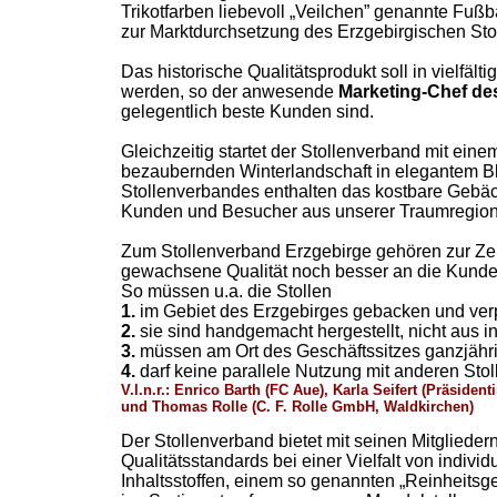
Trikotfarben liebevoll „Veilchen” genannte Fuß
zur Marktdurchsetzung des Erzgebirgischen Stol
Das historische Qualitätsprodukt soll in vielfäl
werden, so der anwesende
Marketing-Chef de
gelegentlich beste Kunden sind.
Gleichzeitig startet der Stollenverband mit ei
bezaubernden Winterlandschaft in elegantem Bla
Stollenverbandes enthalten das kostbare Gebäc
Kunden und Besucher aus unserer Traumregion
Zum Stollenverband Erzgebirge gehören zur Zeit
gewachsene Qualität noch besser an die Kunden
So müssen u.a. die Stollen
1.
im Gebiet des Erzgebirges gebacken und verp
2.
sie sind handgemacht hergestellt, nicht aus in
3.
müssen am Ort des Geschäftssitzes ganzjähr
4.
darf keine parallele Nutzung mit anderen Sto
V.l.n.r.: Enrico Barth (FC Aue), Karla Seifert (Präsident
und Thomas Rolle (C. F. Rolle GmbH, Waldkirchen)
Der Stollenverband bietet mit seinen Mitgliedern
Qualitätsstandards bei einer Vielfalt von indi
Inhaltsstoffen, einem so genannten „Reinheitsg